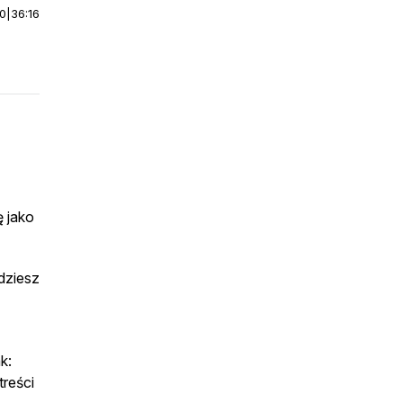
00
|
36:16
 jako
rdziesz
k:
treści