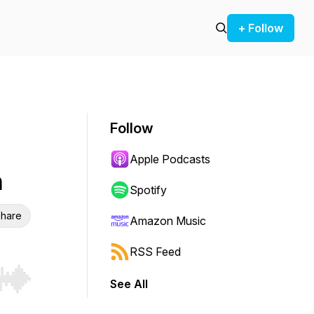
+ Follow
Follow
Apple Podcasts
h
Spotify
hare
Amazon Music
RSS Feed
See All
r end. Hold shift to jump forward or backward.