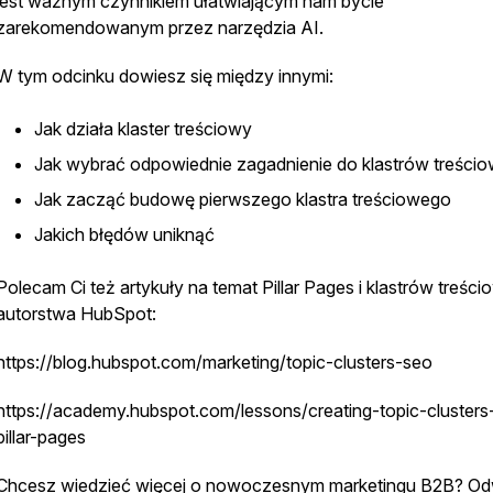
jest ważnym czynnikiem ułatwiającym nam bycie
zarekomendowanym przez narzędzia AI.
W tym odcinku dowiesz się między innymi:
Jak działa klaster treściowy
Jak wybrać odpowiednie zagadnienie do klastrów treści
Jak zacząć budowę pierwszego klastra treściowego
Jakich błędów uniknąć
Polecam Ci też artykuły na temat Pillar Pages i klastrów treśc
autorstwa HubSpot:
https://blog.hubspot.com/marketing/topic-clusters-seo
https://academy.hubspot.com/lessons/creating-topic-clusters
pillar-pages
Chcesz wiedzieć więcej o nowoczesnym marketingu B2B? Od