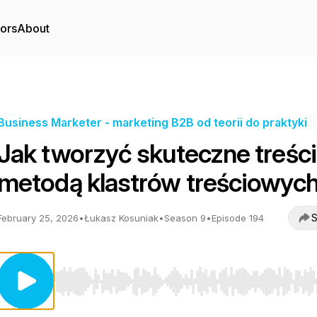
tors
About
Business Marketer - marketing B2B od teorii do praktyki
Jak tworzyć skuteczne treści
metodą klastrów treściowyc
S
February 25, 2026
•
Łukasz Kosuniak
•
Season 9
•
Episode 194
Use Left/Right to seek, Home/End to jump to start o