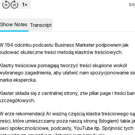
0:
Show Notes
Transcript
W 194 odcinku podcastu Business Marketer podpowiem jak
budować skuteczne treści metodą klastrów treściowych.
Klastry treściowe pomagają tworzyć treści skupione wokół
wybranego zagadnienia, aby ułatwić nam spozycjonowanie się
marka ekspercka.
Klaster składa się z centralnej strony, ztw pillar page i treści ba
szczegółowych.
W erze rekomendacji AI ważną częścią klastra treściowego są
treści, które umieszczamy poza naszą stroną (blogiem) takie ja
sieci społecznościowe, podcasty, YouTube itp. Spójność tych 