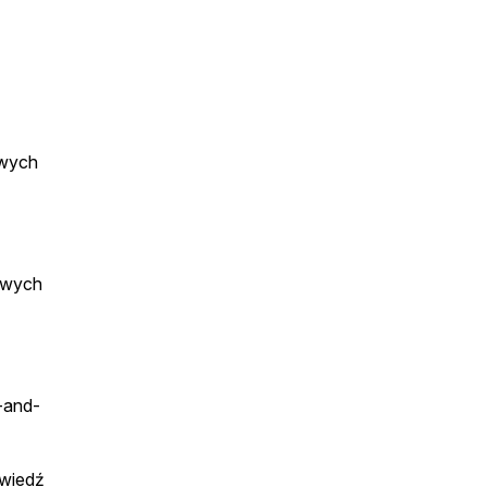
owych
iowych
-and-
wiedź