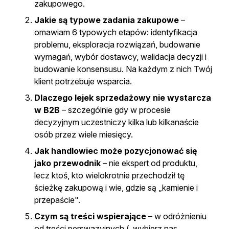
zakupowego.
Jakie są typowe zadania zakupowe
–
omawiam 6 typowych etapów: identyfikacja
problemu, eksploracja rozwiązań, budowanie
wymagań, wybór dostawcy, walidacja decyzji i
budowanie konsensusu. Na każdym z nich Twój
klient potrzebuje wsparcia.
Dlaczego lejek sprzedażowy nie wystarcza
w B2B
– szczególnie gdy w procesie
decyzyjnym uczestniczy kilka lub kilkanaście
osób przez wiele miesięcy.
Jak handlowiec może pozycjonować się
jako przewodnik
– nie ekspert od produktu,
lecz ktoś, kto wielokrotnie przechodził tę
ścieżkę zakupową i wie, gdzie są „kamienie i
przepaście".
Czym są treści wspierające
– w odróżnieniu
od treści perswazyjnych („wybierz nas,