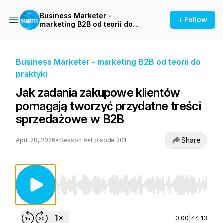
Business Marketer -
+ Follow
marketing B2B od teorii do
praktyki
Business Marketer - marketing B2B od teorii do
praktyki
Jak zadania zakupowe klientów
pomagają tworzyć przydatne treści
sprzedażowe w B2B
Share
April 28, 2026
•
Season 9
•
Episode 201
Use Left/Right to seek, Home/End to jump to st
0:00
|
44:13