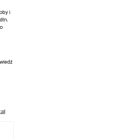
oby i
dIn.
 o
wiedź
.pl