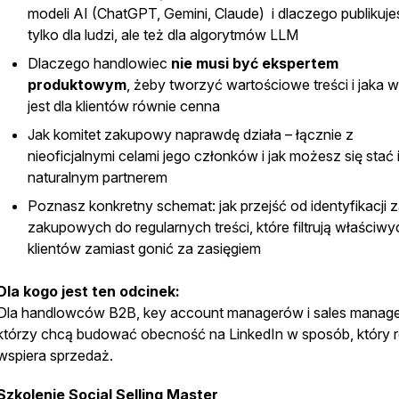
modeli AI (ChatGPT, Gemini, Claude) i dlaczego publikuje
tylko dla ludzi, ale też dla algorytmów LLM
Dlaczego handlowiec
nie musi być ekspertem
produktowym
, żeby tworzyć wartościowe treści i jaka 
jest dla klientów równie cenna
Jak komitet zakupowy naprawdę działa – łącznie z
nieoficjalnymi celami jego członków i jak możesz się stać 
naturalnym partnerem
Poznasz konkretny schemat: jak przejść od identyfikacji 
zakupowych do regularnych treści, które filtrują właściwy
klientów zamiast gonić za zasięgiem
Dla kogo jest ten odcinek:
Dla handlowców B2B, key account managerów i sales manag
którzy chcą budować obecność na LinkedIn w sposób, który r
wspiera sprzedaż.
Szkolenie Social Selling Master