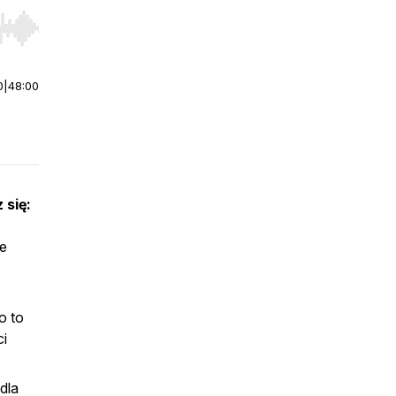
r end. Hold shift to jump forward or backward.
0
|
48:00
 się:
że
o to
ci
dla