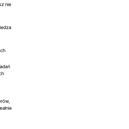
sz nie
wiedza
ich
zadań
ch
erów,
ealnie