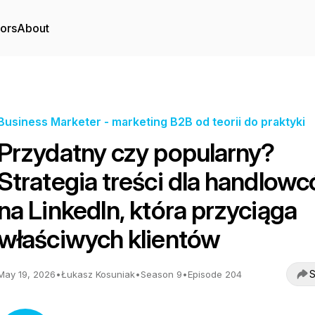
tors
About
Business Marketer - marketing B2B od teorii do praktyki
Przydatny czy popularny?
Strategia treści dla handlow
na LinkedIn, która przyciąga
właściwych klientów
S
May 19, 2026
•
Łukasz Kosuniak
•
Season 9
•
Episode 204