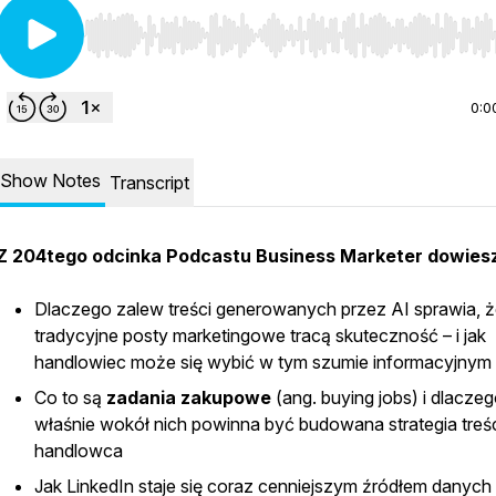
Use Left/Right to seek, Home/End to jump to start o
0:0
Show Notes
Transcript
Z 204tego odcinka Podcastu Business Marketer dowiesz
Dlaczego zalew treści generowanych przez AI sprawia, 
tradycyjne posty marketingowe tracą skuteczność – i jak
handlowiec może się wybić w tym szumie informacyjnym
Co to są
zadania zakupowe
(ang.
buying jobs
) i dlaczeg
właśnie wokół nich powinna być budowana strategia treś
handlowca
Jak LinkedIn staje się coraz cenniejszym źródłem danych 