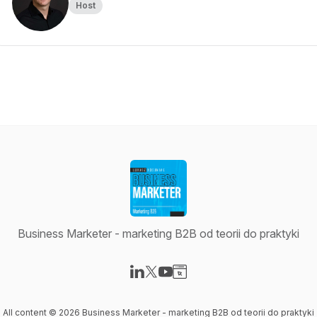
Host
Business Marketer - marketing B2B od teorii do praktyki
Visit our LinkedIn page
Visit our X-com page
Visit our YouTube page
Visit our Website page
All content © 2026 Business Marketer - marketing B2B od teorii do praktyki