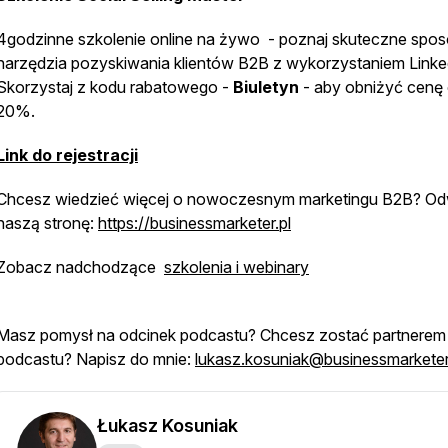
4godzinne szkolenie online na żywo - poznaj skuteczne spos
narzędzia pozyskiwania klientów B2B z wykorzystaniem Linke
Skorzystaj z kodu rabatowego -
Biuletyn
- aby obniżyć cenę
20%.
Link do rejestracji
Chcesz wiedzieć więcej o nowoczesnym marketingu B2B? Od
naszą stronę:
https://businessmarketer.pl
Zobacz nadchodzące
szkolenia i webinary
Masz pomysł na odcinek podcastu? Chcesz zostać partnerem
podcastu? Napisz do mnie:
lukasz.kosuniak@businessmarketer
Łukasz Kosuniak