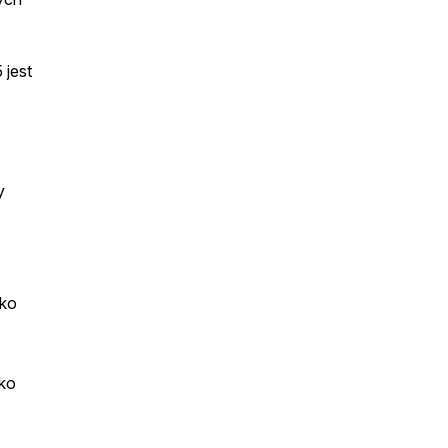
 jest
y
lko
lko