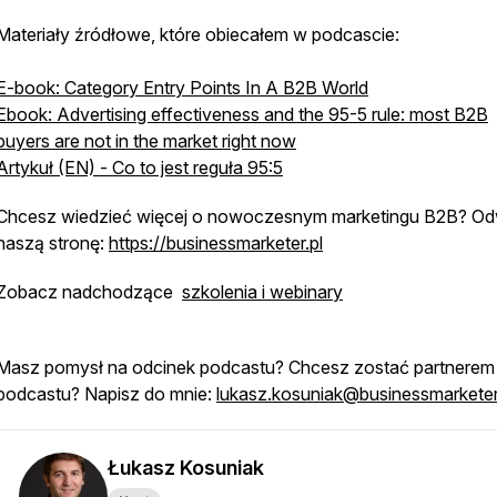
Materiały źródłowe, które obiecałem w podcascie:
E-book: Category Entry Points In A B2B World
Ebook: Advertising effectiveness and the 95-5 rule: most B2B
buyers are not in the market right now
Artykuł (EN) - Co to jest reguła 95:5
Chcesz wiedzieć więcej o nowoczesnym marketingu B2B? Od
naszą stronę:
https://businessmarketer.pl
Zobacz nadchodzące
szkolenia i webinary
Masz pomysł na odcinek podcastu? Chcesz zostać partnerem
podcastu? Napisz do mnie:
lukasz.kosuniak@businessmarketer
Łukasz Kosuniak