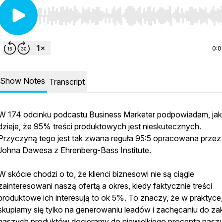
Use Left/Right to seek, Home/End to jump to start o
0:
Show Notes
Transcript
W 174 odcinku podcastu Business Marketer podpowiadam, jak 
dzieje, że 95% treści produktowych jest nieskutecznych.
Przyczyną tego jest tak zwana reguła 95:5 opracowana przez
Johna Dawesa z Ehrenberg-Bass Institute.
W skócie chodzi o to, że klienci biznesowi nie są ciągle
zainteresowani naszą ofertą a okres, kiedy faktycznie treści
produktowe ich interesują to ok 5%. To znaczy, że w praktyce, 
skupiamy się tylko na generowaniu leadów i zachęcaniu do z
naszych produktów docieramy do niewielkiego procenta nasz