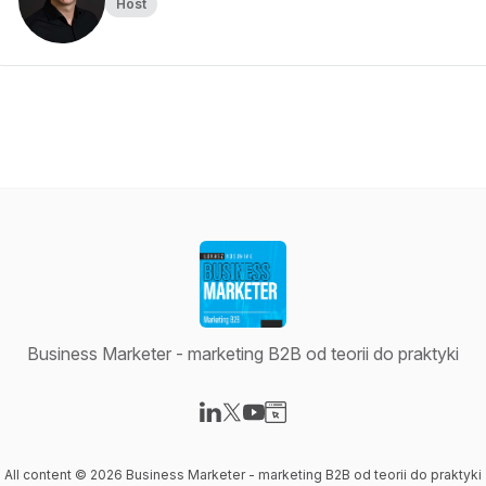
Host
Business Marketer - marketing B2B od teorii do praktyki
Visit our LinkedIn page
Visit our X-com page
Visit our YouTube page
Visit our Website page
All content © 2026 Business Marketer - marketing B2B od teorii do praktyki