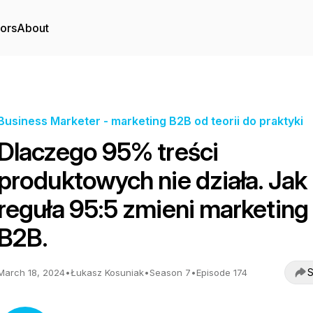
tors
About
Business Marketer - marketing B2B od teorii do praktyki
Dlaczego 95% treści
produktowych nie działa. Jak
reguła 95:5 zmieni marketing
B2B.
S
March 18, 2024
•
Łukasz Kosuniak
•
Season 7
•
Episode 174