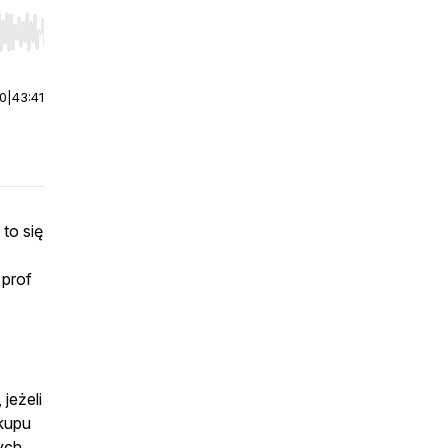
r end. Hold shift to jump forward or backward.
00
|
43:41
to się
 prof
jeżeli
akupu
ych