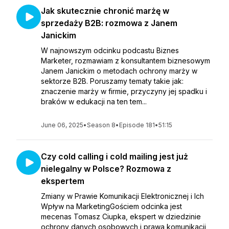
Jak skutecznie chronić marżę w
sprzedaży B2B: rozmowa z Janem
Janickim
W najnowszym odcinku podcastu Biznes
Marketer, rozmawiam z konsultantem biznesowym
Janem Janickim o metodach ochrony marży w
sektorze B2B. Poruszamy tematy takie jak:
znaczenie marży w firmie, przyczyny jej spadku i
braków w edukacji na ten tem...
June 06, 2025
•
Season 8
•
Episode 181
•
51:15
Czy cold calling i cold mailing jest już
nielegalny w Polsce? Rozmowa z
ekspertem
Zmiany w Prawie Komunikacji Elektronicznej i Ich
Wpływ na MarketingGościem odcinka jest
mecenas Tomasz Ciupka, ekspert w dziedzinie
ochrony danych osobowych i prawa komunikacji