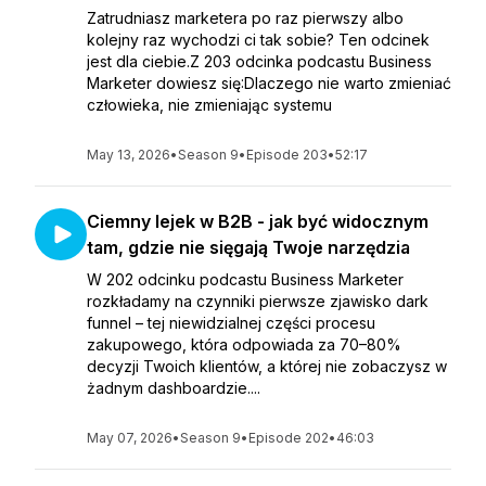
Zatrudniasz marketera po raz pierwszy albo
kolejny raz wychodzi ci tak sobie? Ten odcinek
jest dla ciebie.Z 203 odcinka podcastu Business
Marketer dowiesz się:Dlaczego nie warto zmieniać
człowieka, nie zmieniając systemu
May 13, 2026
•
Season 9
•
Episode 203
•
52:17
Ciemny lejek w B2B - jak być widocznym
tam, gdzie nie sięgają Twoje narzędzia
W 202 odcinku podcastu Business Marketer
rozkładamy na czynniki pierwsze zjawisko dark
funnel – tej niewidzialnej części procesu
zakupowego, która odpowiada za 70–80%
decyzji Twoich klientów, a której nie zobaczysz w
żadnym dashboardzie....
May 07, 2026
•
Season 9
•
Episode 202
•
46:03