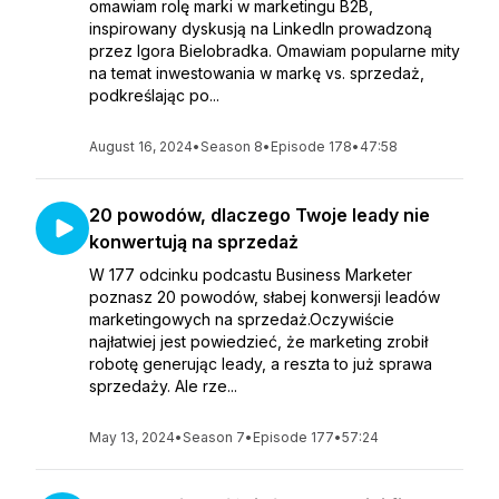
omawiam rolę marki w marketingu B2B,
inspirowany dyskusją na LinkedIn prowadzoną
przez Igora Bielobradka. Omawiam popularne mity
na temat inwestowania w markę vs. sprzedaż,
podkreślając po...
August 16, 2024
•
Season 8
•
Episode 178
•
47:58
20 powodów, dlaczego Twoje leady nie
konwertują na sprzedaż
W 177 odcinku podcastu Business Marketer
poznasz 20 powodów, słabej konwersji leadów
marketingowych na sprzedaż.Oczywiście
najłatwiej jest powiedzieć, że marketing zrobił
robotę generując leady, a reszta to już sprawa
sprzedaży. Ale rze...
May 13, 2024
•
Season 7
•
Episode 177
•
57:24