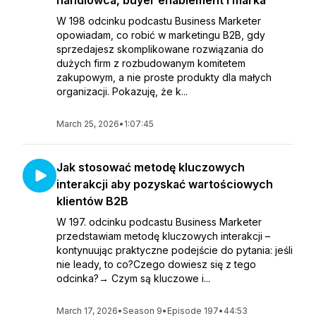
handlowca, buyer enablement i marka
W 198 odcinku podcastu Business Marketer
opowiadam, co robić w marketingu B2B, gdy
sprzedajesz skomplikowane rozwiązania do
dużych firm z rozbudowanym komitetem
zakupowym, a nie proste produkty dla małych
organizacji. Pokazuję, że k...
March 25, 2026
•
1:07:45
Jak stosować metodę kluczowych
interakcji aby pozyskać wartościowych
klientów B2B
W 197. odcinku podcastu Business Marketer
przedstawiam metodę kluczowych interakcji –
kontynuując praktyczne podejście do pytania: jeśli
nie leady, to co?Czego dowiesz się z tego
odcinka?→ Czym są kluczowe i...
March 17, 2026
•
Season 9
•
Episode 197
•
44:53