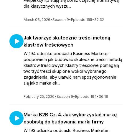
Perplexity itp stają się coraz częściej alternatywą
dla klasycznych wyszu...
March 03, 2026
•
Season 9
•
Episode 195
•
32:32
Jak tworzyć skuteczne treści metodą
klastrów treściowych
W 194 odcinku podcastu Business Marketer
podpowiem jak budować skuteczne treści metodą
klastrów treściowych.Klastry treściowe pomagają
tworzyć treści skupione wokół wybranego
zagadnienia, aby ułatwić nam spozycjonowanie
się jako marka ek...
February 25, 2026
•
Season 9
•
Episode 194
•
36:16
Marka B2B Cz. 4. Jak wykorzystać markę
osobistą do budowania marki firmy
W 193 odcinku podcastu Business Marketer