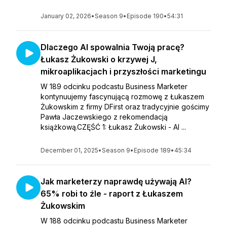
January 02, 2026
•
Season 9
•
Episode 190
•
54:31
Dlaczego AI spowalnia Twoją pracę?
Łukasz Żukowski o krzywej J,
mikroaplikacjach i przyszłości marketingu
W 189 odcinku podcastu Business Marketer
kontynuujemy fascynującą rozmowę z Łukaszem
Żukowskim z firmy DFirst oraz tradycyjnie gościmy
Pawła Jaczewskiego z rekomendacją
książkową.CZĘŚĆ 1: Łukasz Żukowski - AI ...
December 01, 2025
•
Season 9
•
Episode 189
•
45:34
Jak marketerzy naprawdę używają AI?
65% robi to źle - raport z Łukaszem
Żukowskim
W 188 odcinku podcastu Business Marketer