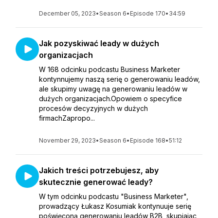
December 05, 2023
•
Season 6
•
Episode 170
•
34:59
Jak pozyskiwać leady w dużych
organizacjach
W 168 odcinku podcastu Business Marketer
kontynnujemy naszą serię o generowaniu leadów,
ale skupimy uwagę na generowaniu leadów w
dużych organizacjach.Opowiem o specyfice
procesów decyzyjnych w dużych
firmachZapropo...
November 29, 2023
•
Season 6
•
Episode 168
•
51:12
Jakich treści potrzebujesz, aby
skutecznie generować leady?
W tym odcinku podcastu "Business Marketer",
prowadzący Łukasz Kosumiak kontynuuje serię
poświęconą generowaniu leadów B2B, skupiając