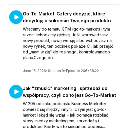
Go-To-Market. Cztery decyzje, które
decydują o sukcesie Twojego produktu
Wracamy do tematu GTM (go-to-market) i tym
razem schodzimy głębiej. Jeśli wprowadzasz
nowy produkt, nową wersję albo wchodzisz na
nowy rynek, ten odcinek pokaże Ci, jak przejść
od „mam wizję" do realnego, kontrolowanego
planu.Czego do...
June 16, 2026
•
Season 9
•
Episode 206
•
38:22
Jak "zmusić" marketing i sprzedaż do
współpracy, czyli co to jest Go-To-Market
W 205 odcinku podcastu Business Marketer
dowiesz się między innymi: Czym jest go-to-
market i skąd się wziął - jak pomaga rozbijać
silosy między marketingiem, sprzedażą i
produktem.Kiedy warto sięgać po podejśc...