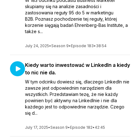
W 183 odcinku podcastu Business Marketer
skupiamy się na analizie zasadności i
zastosowania reguły 95 do 5 w marketingu
B2B. Poznasz pochodzenie tej reguły, której
korzenie sięgają badań Ehrenberg-Bas Institute, a
także s...
July 24, 2025
•
Season 9
•
Episode 183
•
38:54
Kiedy warto inwestować w LinkedIn a kiedy
to nic nie da.
W tym odcinku dowiesz się, dlaczego LinkedIn nie
zawsze jest odpowiednim narzędziem dla
wszystkich. Przedstawiam tezę, że nie każdy
powinien być aktywny na LinkedInie i nie dla
każdego jest to odpowiednie narzędzie. Czego
się d...
July 17, 2025
•
Season 9
•
Episode 182
•
42:45