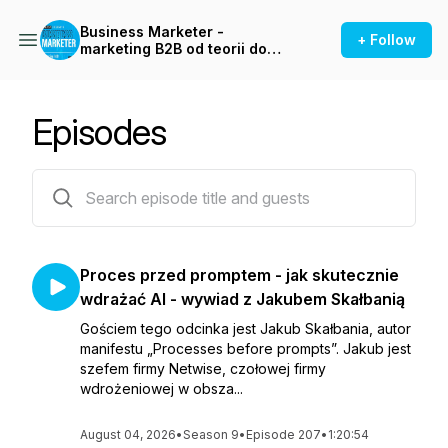
Business Marketer -
+ Follow
marketing B2B od teorii do
praktyki
Episodes
207 episodes
Proces przed promptem - jak skutecznie
wdrażać AI - wywiad z Jakubem Skałbanią
Gościem tego odcinka jest Jakub Skałbania, autor
manifestu „Processes before prompts”. Jakub jest
szefem firmy Netwise, czołowej firmy
wdrożeniowej w obsza...
August 04, 2026
•
Season 9
•
Episode 207
•
1:20:54