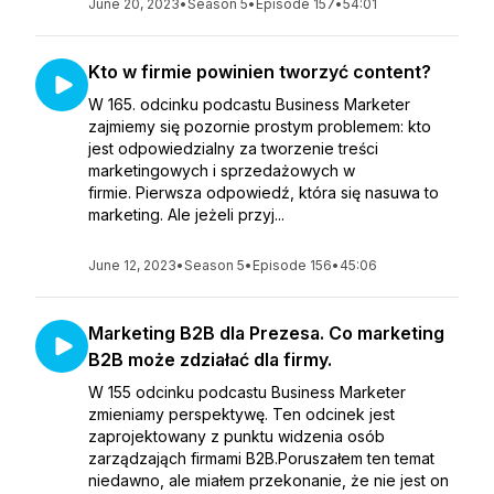
June 20, 2023
•
Season 5
•
Episode 157
•
54:01
Kto w firmie powinien tworzyć content?
W 165. odcinku podcastu Business Marketer
zajmiemy się pozornie prostym problemem: kto
jest odpowiedzialny za tworzenie treści
marketingowych i sprzedażowych w
firmie. Pierwsza odpowiedź, która się nasuwa to
marketing. Ale jeżeli przyj...
June 12, 2023
•
Season 5
•
Episode 156
•
45:06
Marketing B2B dla Prezesa. Co marketing
B2B może zdziałać dla firmy.
W 155 odcinku podcastu Business Marketer
zmieniamy perspektywę. Ten odcinek jest
zaprojektowany z punktu widzenia osób
zarządzająch firmami B2B.Poruszałem ten temat
niedawno, ale miałem przekonanie, że nie jest on