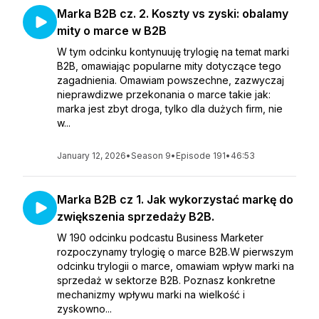
Marka B2B cz. 2. Koszty vs zyski: obalamy
mity o marce w B2B
W tym odcinku kontynuuję trylogię na temat marki
B2B, omawiając popularne mity dotyczące tego
zagadnienia. Omawiam powszechne, zazwyczaj
nieprawdizwe przekonania o marce takie jak:
marka jest zbyt droga, tylko dla dużych firm, nie
w...
January 12, 2026
•
Season 9
•
Episode 191
•
46:53
Marka B2B cz 1. Jak wykorzystać markę do
zwiększenia sprzedaży B2B.
W 190 odcinku podcastu Business Marketer
rozpoczynamy trylogię o marce B2B.W pierwszym
odcinku trylogii o marce, omawiam wpływ marki na
sprzedaż w sektorze B2B. Poznasz konkretne
mechanizmy wpływu marki na wielkość i
zyskowno...