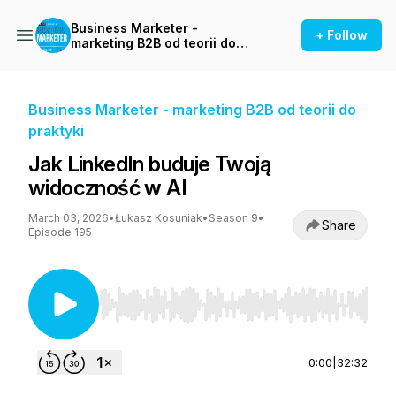
Business Marketer -
+ Follow
marketing B2B od teorii do
praktyki
Business Marketer - marketing B2B od teorii do
praktyki
Jak LinkedIn buduje Twoją
widoczność w AI
March 03, 2026
•
Łukasz Kosuniak
•
Season 9
•
Share
Episode 195
Use Left/Right to seek, Home/End to jump to st
0:00
|
32:32