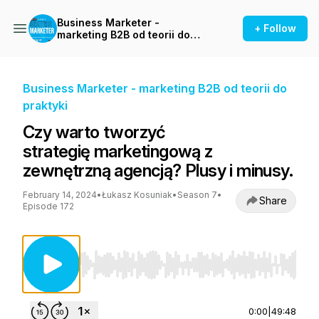
Business Marketer -
+ Follow
marketing B2B od teorii do
praktyki
Business Marketer - marketing B2B od teorii do
praktyki
Czy warto tworzyć
strategię marketingową z
zewnętrzną agencją? Plusy i minusy.
February 14, 2024
•
Łukasz Kosuniak
•
Season 7
•
Share
Episode 172
Use Left/Right to seek, Home/End to jump to st
0:00
|
49:48