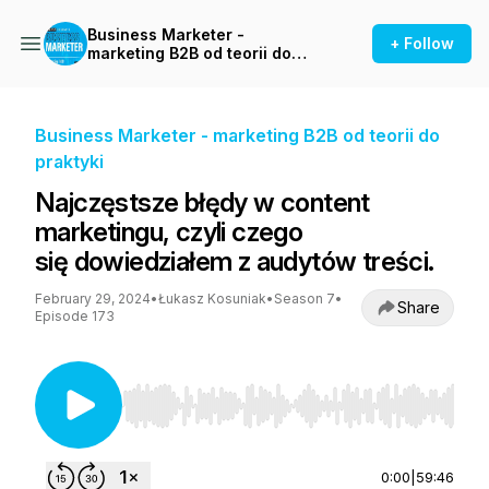
Business Marketer -
+ Follow
marketing B2B od teorii do
praktyki
Business Marketer - marketing B2B od teorii do
praktyki
Najczęstsze błędy w content
marketingu, czyli czego
się dowiedziałem z audytów treści.
February 29, 2024
•
Łukasz Kosuniak
•
Season 7
•
Share
Episode 173
Use Left/Right to seek, Home/End to jump to st
0:00
|
59:46